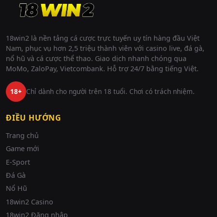
18win2 là nền tảng cá cược trực tuyến uy tín hàng đầu Việt
Nam, phục vụ hơn 2,5 triệu thành viên với casino live, đá gà,
nổ hũ và cá cược thể thao. Giao dịch nhanh chóng qua
MoMo, ZaloPay, Vietcombank. Hỗ trợ 24/7 bằng tiếng Việt.
18+
Chỉ dành cho người trên 18 tuổi. Chơi có trách nhiệm.
ĐIỀU HƯỚNG
Trang chủ
Game mới
E-Sport
Đá Gà
Nổ Hũ
18win2 Casino
18win2 Đăng nhập