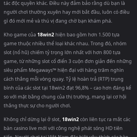
tác độc quyền khác. Điều này đảm bảo rằng dù bạn là
người chơi thường xuyên hay mới bắt đầu, luôn có điều
gì đó mới mẻ và thú vị đang chờ bạn khám phá.
Kho game của
18win2
hiện bao gồm hơn 1.500 tựa
game thuộc nhiều thể loại khác nhau. Trong đó, nhóm
slot (nổ hũ) chiếm tỷ trọng lớn nhất với hơn 800 tựa
game, từ những slot cổ điển 3 cuộn đơn giản đến những
siêu phẩm Megaways™ hiện đại với hàng trăm nghìn
cách thắng mỗi vòng quay. Tỷ lệ hoàn trả (RTP) trung
bình của các slot tại 18win2 đạt 96,8% – cao hơn đáng kể
so với mặt bằng chung của thị trường, mang lại cơ hội
thắng thực sự cho người chơi.
Không chỉ dừng lại ở slot,
18win2
còn liên tục ra mắt các
bàn casino live mới với công nghệ phát sóng HD tiên