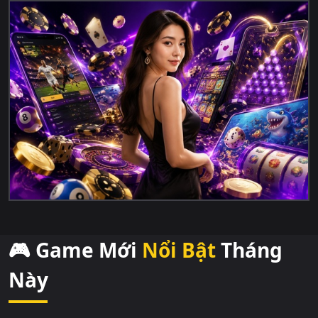
🎮 Game Mới
Nổi Bật
Tháng
Này