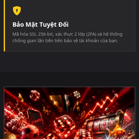
Bảo Mật Tuyệt Đối
Mã hóa SSL 256-bit, xác thực 2 lớp (2FA) và hệ thống
chống gian lận tiên tiến bảo vệ tài khoản của bạn.