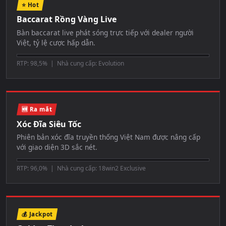
⭐ Hot
Baccarat Rồng Vàng Live
Bàn baccarat live phát sóng trực tiếp với dealer người
Việt, tỷ lệ cược hấp dẫn.
RTP: 98,5% | Nhà cung cấp: Evolution
🆕 Ra mắt
Xóc Đĩa Siêu Tốc
Phiên bản xóc đĩa truyền thống Việt Nam được nâng cấp
với giao diện 3D sắc nét.
RTP: 96,0% | Nhà cung cấp: 18win2 Exclusive
💰 Jackpot