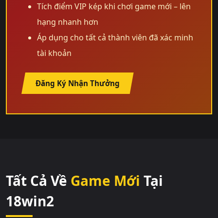
Tích điểm VIP kép khi chơi game mới – lên
hạng nhanh hơn
Áp dụng cho tất cả thành viên đã xác minh
tài khoản
Đăng Ký Nhận Thưởng
Tất Cả Về
Game Mới
Tại
18win2