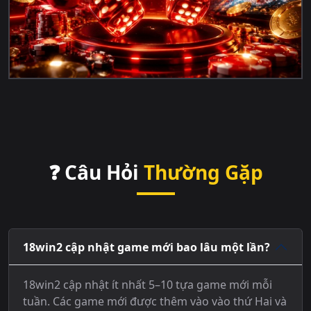
❓ Câu Hỏi
Thường Gặp
18win2 cập nhật game mới bao lâu một lần?
18win2 cập nhật ít nhất 5–10 tựa game mới mỗi
tuần. Các game mới được thêm vào vào thứ Hai và