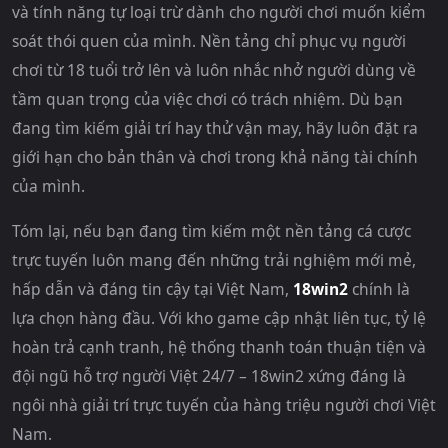
và tính năng tự loại trừ dành cho người chơi muốn kiểm
soát thói quen của mình. Nền tảng chỉ phục vụ người
chơi từ 18 tuổi trở lên và luôn nhắc nhở người dùng về
tầm quan trọng của việc chơi có trách nhiệm. Dù bạn
đang tìm kiếm giải trí hay thử vận may, hãy luôn đặt ra
giới hạn cho bản thân và chơi trong khả năng tài chính
của mình.
Tóm lại, nếu bạn đang tìm kiếm một nền tảng cá cược
trực tuyến luôn mang đến những trải nghiệm mới mẻ,
hấp dẫn và đáng tin cậy tại Việt Nam,
18win2
chính là
lựa chọn hàng đầu. Với kho game cập nhật liên tục, tỷ lệ
hoàn trả cạnh tranh, hệ thống thanh toán thuận tiện và
đội ngũ hỗ trợ người Việt 24/7 – 18win2 xứng đáng là
ngôi nhà giải trí trực tuyến của hàng triệu người chơi Việt
Nam.