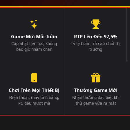
Game Mới Mỗi Tuần
RTP Lên Đến 97,5%
Cập nhật liên tục, không
Tỷ lệ hoàn trả cao nhất thị
bao giờ nhàm chán
trường
Chơi Trên Mọi Thiết Bị
Thưởng Game Mới
Điện thoại, máy tính bảng,
Nhận thưởng đặc biệt khi
PC đều mượt mà
thử game vừa ra mắt