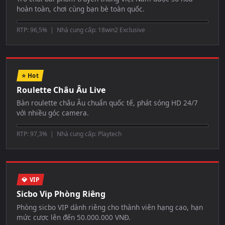
hoàn toàn, chơi cùng bạn bè toàn quốc.
RTP: 96,5% | Nhà cung cấp: 18win2 Exclusive
⭐ Hot
Roulette Châu Âu Live
Bàn roulette châu Âu chuẩn quốc tế, phát sóng HD 24/7
với nhiều góc camera.
RTP: 97,3% | Nhà cung cấp: Playtech
💎 VIP
Sicbo Vip Phòng Riêng
Phòng sicbo VIP dành riêng cho thành viên hạng cao, hạn
mức cược lên đến 50.000.000 VNĐ.