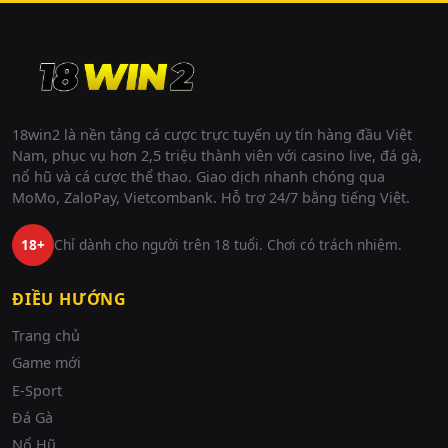
18win2 là nền tảng cá cược trực tuyến uy tín hàng đầu Việt
Nam, phục vụ hơn 2,5 triệu thành viên với casino live, đá gà,
nổ hũ và cá cược thể thao. Giao dịch nhanh chóng qua
MoMo, ZaloPay, Vietcombank. Hỗ trợ 24/7 bằng tiếng Việt.
18+
Chỉ dành cho người trên 18 tuổi. Chơi có trách nhiệm.
ĐIỀU HƯỚNG
Trang chủ
Game mới
E-Sport
Đá Gà
Nổ Hũ