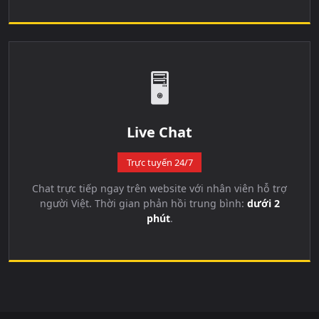
🖥️
Live Chat
Trực tuyến 24/7
Chat trực tiếp ngay trên website với nhân viên hỗ trợ
người Việt. Thời gian phản hồi trung bình:
dưới 2
phút
.