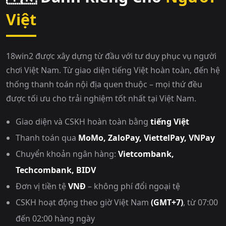
Việt
18win2 được xây dựng từ đầu với tư duy phục vụ người
chơi Việt Nam. Từ giao diện tiếng Việt hoàn toàn, đến hệ
thống thanh toán nội địa quen thuộc – mọi thứ đều
được tối ưu cho trải nghiệm tốt nhất tại Việt Nam.
Giao diện và CSKH hoàn toàn bằng
tiếng Việt
Thanh toán qua
MoMo, ZaloPay, ViettelPay, VNPay
Chuyển khoản ngân hàng:
Vietcombank,
Techcombank, BIDV
Đơn vị tiền tệ
VNĐ
– không phí đổi ngoại tệ
CSKH hoạt động theo giờ Việt Nam
(GMT+7)
, từ 07:00
đến 02:00 hàng ngày