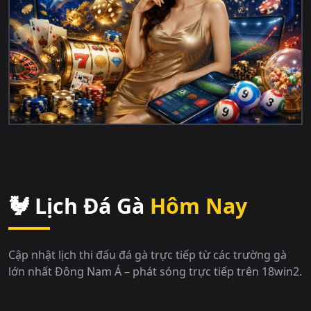
🐓 Lịch Đá Gà
Hôm Nay
Cập nhật lịch thi đấu đá gà trực tiếp từ các trường gà
lớn nhất Đông Nam Á – phát sóng trực tiếp trên 18win2.