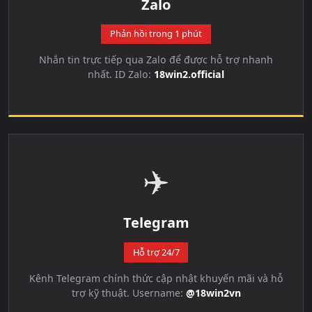
Zalo
Phản hồi trong 1 phút
Nhắn tin trực tiếp qua Zalo để được hỗ trợ nhanh
nhất. ID Zalo:
18win2.official
✈️
Telegram
Hỗ trợ 24/7
Kênh Telegram chính thức cập nhật khuyến mãi và hỗ
trợ kỹ thuật. Username:
@18win2vn