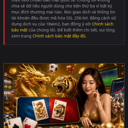
chia sẻ dữ liệu người dùng cho bên thứ ba vì bất kỳ
mục đích thương mại nào. Mọi giao dịch và thông tin
tài khoản đều được mã hóa SSL 256-bit. Bằng cách sử
dụng dịch vụ của 18win2, bạn đồng ý với
Chính sách
bảo mật
của chúng tôi. Để biết thêm chi tiết, vui lòng
xem trang
Chính sách bảo mật đầy đủ
.